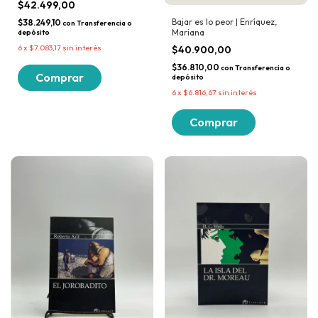
$42.499,00
Bajar es lo peor | Enríquez,
$38.249,10
con
Transferencia o
Mariana
depósito
6
x
$7.083,17
sin interés
$40.900,00
$36.810,00
con
Transferencia o
depósito
6
x
$6.816,67
sin interés