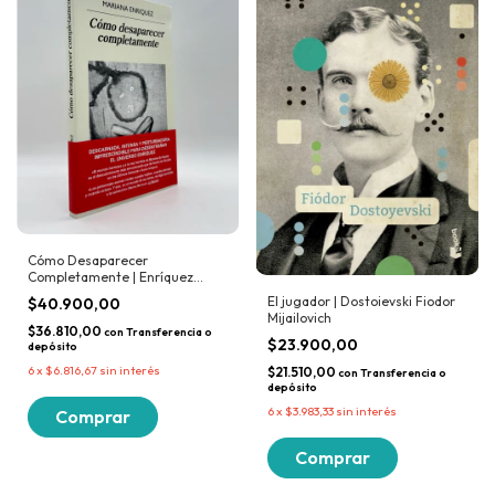
Cómo Desaparecer
Completamente | Enríquez
Maríana Narrativas Hispanicas
El jugador | Dostoievski Fiodor
$40.900,00
Mijailovich
$36.810,00
con
Transferencia o
$23.900,00
depósito
6
x
$6.816,67
sin interés
$21.510,00
con
Transferencia o
depósito
6
x
$3.983,33
sin interés