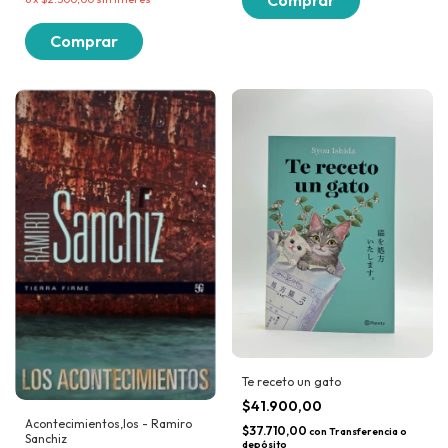
Te receto un gato
$41.900,00
Acontecimientos,los - Ramiro
$37.710,00
con
Transferencia o
Sanchiz
depósito