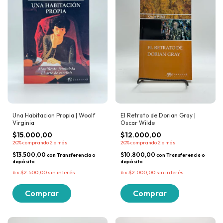
Una Habitacion Propia | Woolf
El Retrato de Dorian Gray |
Virginia
Oscar Wilde
$15.000,00
$12.000,00
20%
comprando 2 o más
20%
comprando 2 o más
$13.500,00
$10.800,00
con
Transferencia o
con
Transferencia o
depósito
depósito
6
x
$2.500,00
sin interés
6
x
$2.000,00
sin interés