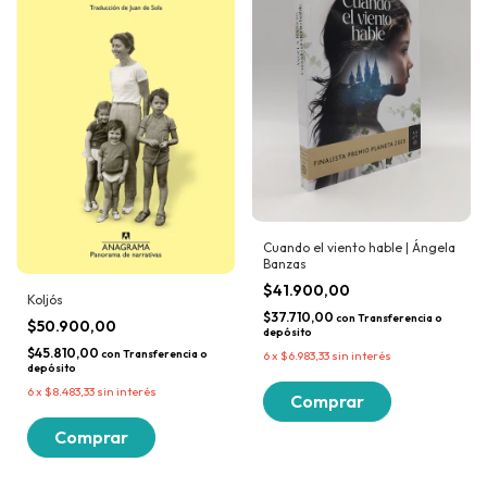
Cuando el viento hable | Ángela
Banzas
$41.900,00
Koljós
$37.710,00
con
Transferencia o
$50.900,00
depósito
$45.810,00
con
Transferencia o
6
x
$6.983,33
sin interés
depósito
6
x
$8.483,33
sin interés