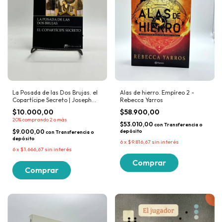
Alas de hierro. Empíreo 2 -
La Posada de las Dos Brujas. el
Rebecca Yarros
Copartícipe Secreto | Joseph
Conrad
$58.900,00
$10.000,00
20%
comprando 2 o más
$53.010,00
con
Transferencia o
depósito
$9.000,00
con
Transferencia o
depósito
6
x
$9.816,67
sin interés
6
x
$1.666,67
sin interés