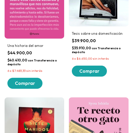
Tesis sobre una domesticación
$39.900,00
Una historia del amor
$35.910,00
con
Transferencia o
$44.900,00
depósito
6
x
$6.650,00
sin interés
$40.410,00
con
Transferencia o
depósito
6
x
$7.483,33
sin interés