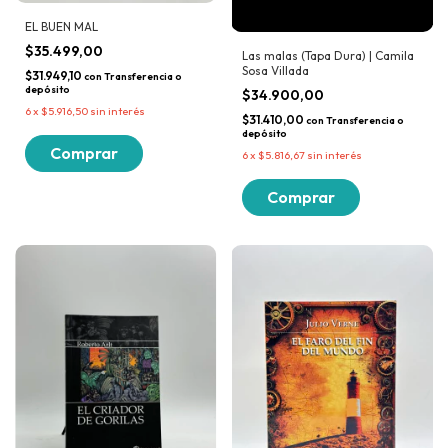
EL BUEN MAL
$35.499,00
Las malas (Tapa Dura) | Camila
Sosa Villada
$31.949,10
con
Transferencia o
depósito
$34.900,00
6
x
$5.916,50
sin interés
$31.410,00
con
Transferencia o
depósito
6
x
$5.816,67
sin interés