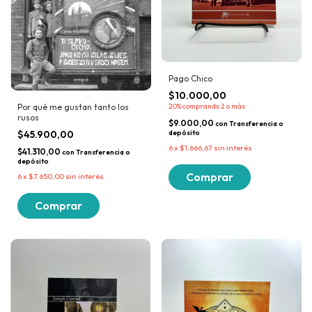
Pago Chico
$10.000,00
Por qué me gustan tanto los
20%
comprando 2 o más
rusos
$9.000,00
con
Transferencia o
$45.900,00
depósito
6
x
$1.666,67
sin interés
$41.310,00
con
Transferencia o
depósito
6
x
$7.650,00
sin interés