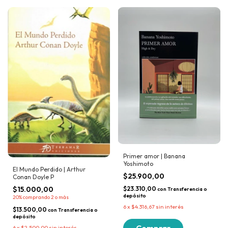
Primer amor | Banana
Yoshimoto
El Mundo Perdido | Arthur
$25.900,00
Conan Doyle P
$23.310,00
$15.000,00
con
Transferencia o
depósito
20%
comprando 2 o más
6
x
$4.316,67
sin interés
$13.500,00
con
Transferencia o
depósito
6
x
$2.500,00
sin interés