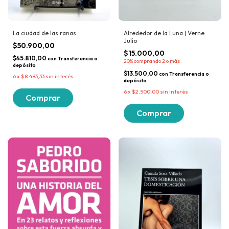
La ciudad de las ranas
Alrededor de la Luna | Verne
Julio
$50.900,00
$15.000,00
$45.810,00
con
Transferencia o
20%
comprando 2 o más
depósito
$13.500,00
con
Transferencia o
6
x
$8.483,33
sin interés
depósito
6
x
$2.500,00
sin interés