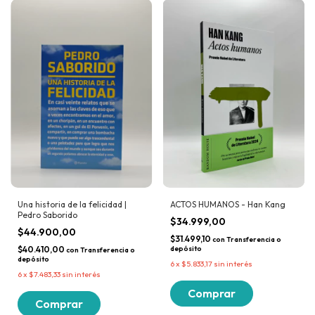
Una historia de la felicidad |
ACTOS HUMANOS - Han Kang
Pedro Saborido
$34.999,00
$44.900,00
$31.499,10
con
Transferencia o
$40.410,00
depósito
con
Transferencia o
depósito
6
x
$5.833,17
sin interés
6
x
$7.483,33
sin interés