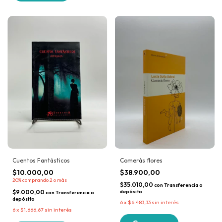
Cuentos Fantásticos
Comerás flores
$10.000,00
$38.900,00
20%
comprando 2 o más
$35.010,00
con
Transferencia o
$9.000,00
depósito
con
Transferencia o
depósito
6
x
$6.483,33
sin interés
6
x
$1.666,67
sin interés