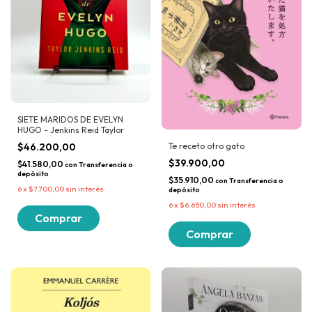
SIETE MARIDOS DE EVELYN
HUGO - Jenkins Reid Taylor
Te receto otro gato
$46.200,00
$39.900,00
$41.580,00
con
Transferencia o
depósito
$35.910,00
con
Transferencia o
6
x
$7.700,00
sin interés
depósito
6
x
$6.650,00
sin interés