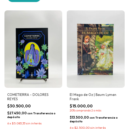
COMETIERRA - DOLORES
El Mago de Oz | Baum Lyman
REYES
Frank
$30.500,00
$15.000,00
20%
comprando 2 o más
$27.450,00
con
Transferencia o
depósito
$13.500,00
con
Transferencia o
depósito
6
x
$5.083,33
sin interés
6
x
$2.500,00
sin interés