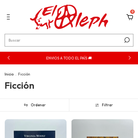
0
ENVIOS A TODO EL PAÍS 🚚
Inicio
.
Ficción
Ficción
Ordenar
Filtrar