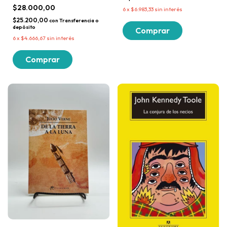
$28.000,00
6
x
$6.983,33
sin interés
$25.200,00
con
Transferencia o
depósito
6
x
$4.666,67
sin interés