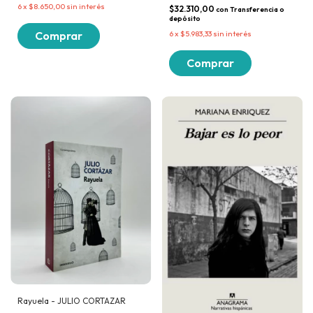
6
x
$8.650,00
sin interés
$32.310,00
con
Transferencia o
depósito
6
x
$5.983,33
sin interés
Rayuela - JULIO CORTAZAR