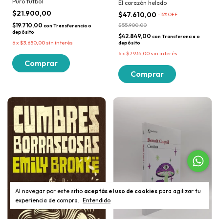
Puro fútbol
El corazón helado
$21.900,00
$47.610,00
-
15
% OFF
$19.710,00
$55.900,00
con
Transferencia o
depósito
$42.849,00
con
Transferencia o
6
x
$3.650,00
sin interés
depósito
6
x
$7.935,00
sin interés
Al navegar por este sitio
aceptás el uso de cookies
para agilizar tu
experiencia de compra.
Entendido