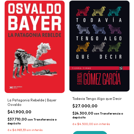
Todavia Tengo Algo que Decir
La Patagonia Rebelde | Bayer
Osvaldo
$27.000,00
$41.900,00
$24.300,00
con
Transferencia o
depósito
$37.710,00
con
Transferencia o
depósito
6
x
$4.500,00
sin interés
6
x
$6.983,33
sin interés