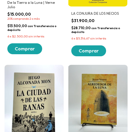
De la Tierra a la Luna | Verne
Julio
LA CONJURA DE LOS NECIOS
$15.000,00
20%
comprando 2 o más
$31.900,00
$13.500,00
con
Transferencia o
$28.710,00
con
Transferencia o
depósito
depósito
6
x
$2.500,00
sin interés
6
x
$5.316,67
sin interés