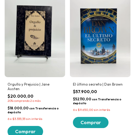
Orgullo y Prejuicio | Jane
El último secreto | Dan Brown
Austen
$57.900,00
$20.000,00
$52.110,00
con
Transferencia o
20%
comprando 2 o más
depósito
$18.000,00
con
Transferencia o
6
x
$9.650,00
sin interés
depósito
6
x
$3.333,33
sin interés