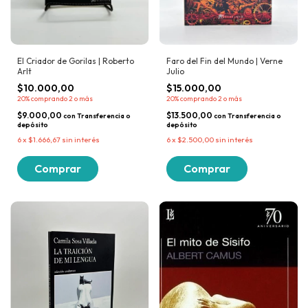
El Criador de Gorilas | Roberto
Faro del Fin del Mundo | Verne
Arlt
Julio
$10.000,00
$15.000,00
20%
comprando 2 o más
20%
comprando 2 o más
$9.000,00
$13.500,00
con
Transferencia o
con
Transferencia o
depósito
depósito
6
x
$1.666,67
sin interés
6
x
$2.500,00
sin interés