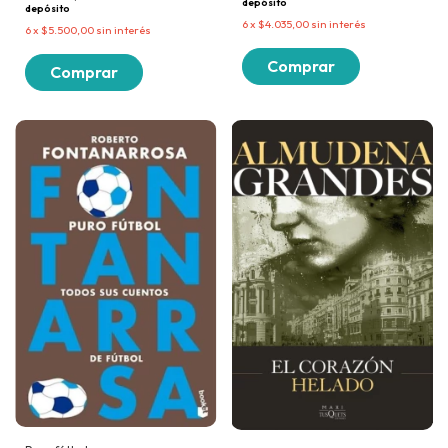
depósito
depósito
6
x
$4.035,00
sin interés
6
x
$5.500,00
sin interés