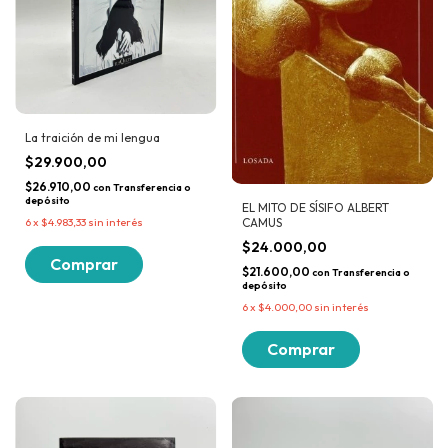
La traición de mi lengua
$29.900,00
$26.910,00
con
Transferencia o
depósito
EL MITO DE SÍSIFO ALBERT
6
x
$4.983,33
sin interés
CAMUS
$24.000,00
$21.600,00
con
Transferencia o
depósito
6
x
$4.000,00
sin interés