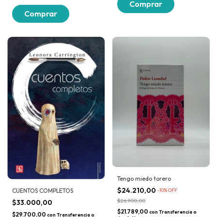
Tengo miedo torero
$24.210,00
CUENTOS COMPLETOS
-
10
% OFF
$26.900,00
$33.000,00
$21.789,00
con
Transferencia o
$29.700,00
con
Transferencia o