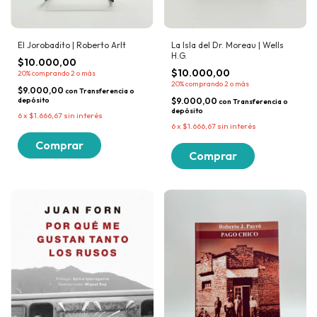
El Jorobadito | Roberto Arlt
La Isla del Dr. Moreau | Wells
H.G.
$10.000,00
$10.000,00
20%
comprando 2 o más
20%
comprando 2 o más
$9.000,00
con
Transferencia o
depósito
$9.000,00
con
Transferencia o
depósito
6
x
$1.666,67
sin interés
6
x
$1.666,67
sin interés