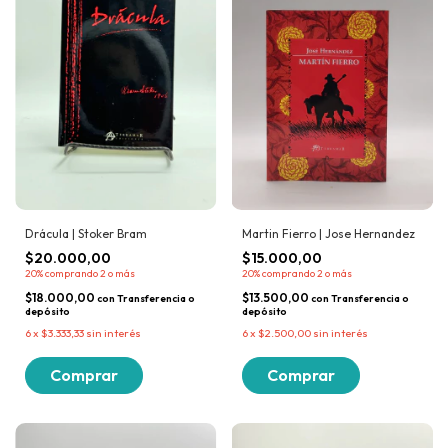
Drácula | Stoker Bram
Martin Fierro | Jose Hernandez
$20.000,00
$15.000,00
20%
comprando 2 o más
20%
comprando 2 o más
$18.000,00
$13.500,00
con
Transferencia o
con
Transferencia o
depósito
depósito
6
x
$3.333,33
sin interés
6
x
$2.500,00
sin interés