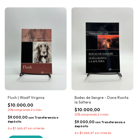
Flush | Woolf Virginia
Bodas de Sangre - Dona Rosita
la Soltera
$10.000,00
$10.000,00
20%
comprando 2 o más
20%
comprando 2 o más
$9.000,00
con
Transferencia o
depósito
$9.000,00
con
Transferencia o
depósito
6
x
$1.666,67
sin interés
6
x
$1.666,67
sin interés