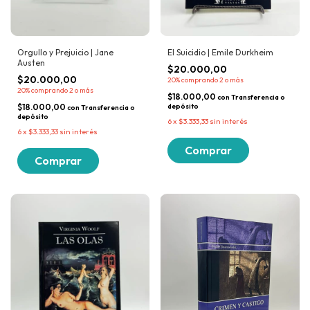
Orgullo y Prejuicio | Jane
El Suicidio | Emile Durkheim
Austen
$20.000,00
$20.000,00
20%
comprando 2 o más
20%
comprando 2 o más
$18.000,00
con
Transferencia o
$18.000,00
depósito
con
Transferencia o
depósito
6
x
$3.333,33
sin interés
6
x
$3.333,33
sin interés