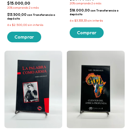
$15.000,00
20%
comprando 2 o más
20%
comprando 2 o más
$18.000,00
con
Transferencia o
$13.500,00
depósito
con
Transferencia o
depósito
6
x
$3.333,33
sin interés
6
x
$2.500,00
sin interés