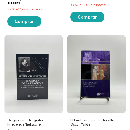
depósito
6
x
$2.500,00
sin interés
6
x
$1.666,67
sin interés
Origen de la Tragedia |
El Fantasma de Canterville |
Friederich Nietzsche
Oscar Wilde