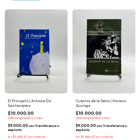
El Principito | Antoine De
Cuentos de la Selva | Horacio
Saintexupery
Quiroga
$10.000,00
$10.000,00
20%
comprando 2 o más
20%
comprando 2 o más
$9.000,00
$9.000,00
con
Transferencia o
con
Transferencia o
depósito
depósito
6
x
$1.666,67
sin interés
6
x
$1.666,67
sin interés