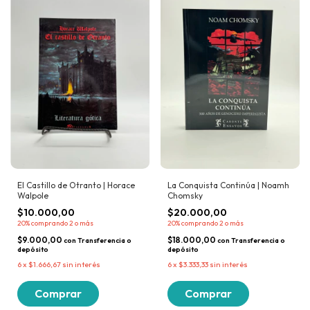
El Castillo de Otranto | Horace
La Conquista Continúa | Noamh
Walpole
Chomsky
$10.000,00
$20.000,00
20%
comprando 2 o más
20%
comprando 2 o más
$9.000,00
$18.000,00
con
Transferencia o
con
Transferencia o
depósito
depósito
6
x
$1.666,67
sin interés
6
x
$3.333,33
sin interés