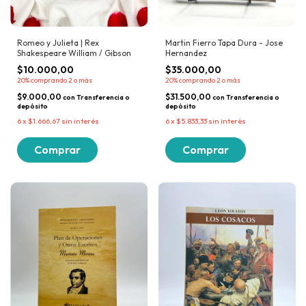
Martin Fierro Tapa Dura - Jose
Romeo y Julieta | Rex
Hernandez
Shakespeare William / Gibson
$35.000,00
$10.000,00
20%
comprando 2 o más
20%
comprando 2 o más
$31.500,00
$9.000,00
con
Transferencia o
con
Transferencia o
depósito
depósito
6
x
$5.833,33
sin interés
6
x
$1.666,67
sin interés