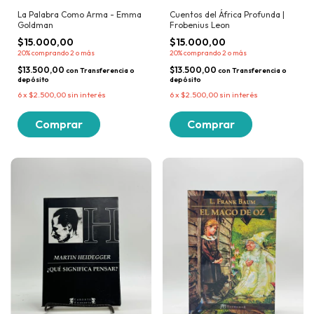
La Palabra Como Arma - Emma
Cuentos del África Profunda |
Goldman
Frobenius Leon
$15.000,00
$15.000,00
20%
comprando 2 o más
20%
comprando 2 o más
$13.500,00
$13.500,00
con
Transferencia o
con
Transferencia o
depósito
depósito
6
x
$2.500,00
sin interés
6
x
$2.500,00
sin interés