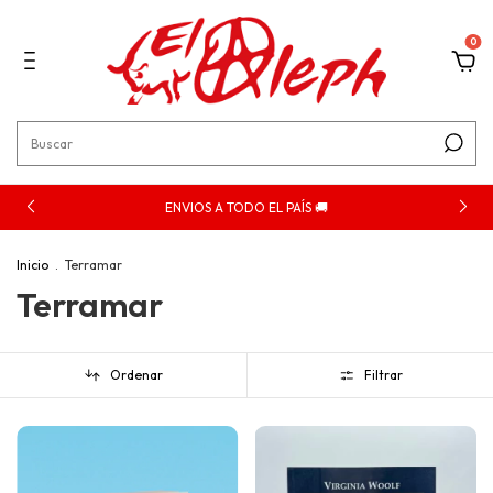
0
ENVIOS A TODO EL PAÍS 🚚
Inicio
.
Terramar
Terramar
Ordenar
Filtrar