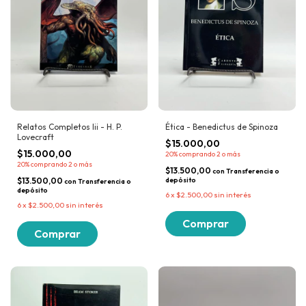
Relatos Completos Iii - H. P.
Ética - Benedictus de Spinoza
Lovecraft
$15.000,00
$15.000,00
20%
comprando 2 o más
20%
comprando 2 o más
$13.500,00
con
Transferencia o
$13.500,00
depósito
con
Transferencia o
depósito
6
x
$2.500,00
sin interés
6
x
$2.500,00
sin interés