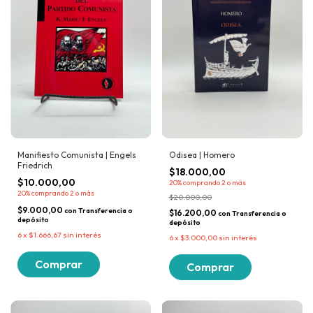
Manifiesto Comunista | Engels
Odisea | Homero
Friedrich
$18.000,00
$10.000,00
20%
comprando 2 o más
20%
comprando 2 o más
$20.000,00
$9.000,00
con
Transferencia o
$16.200,00
con
Transferencia o
depósito
depósito
6
x
$1.666,67
sin interés
6
x
$3.000,00
sin interés