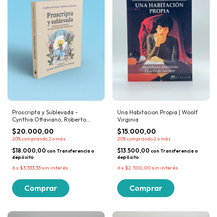
Proscripta y Sublevada -
Una Habitacion Propia | Woolf
Cynthia Ottaviano, Roberto
Virginia
Caballero
$20.000,00
$15.000,00
20%
comprando 2 o más
20%
comprando 2 o más
$18.000,00
$13.500,00
con
Transferencia o
con
Transferencia o
depósito
depósito
6
x
$3.333,33
sin interés
6
x
$2.500,00
sin interés