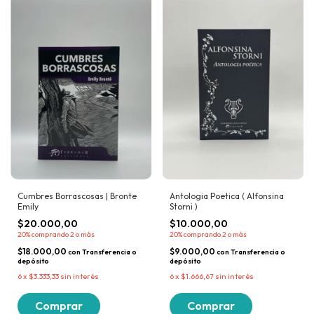
Cumbres Borrascosas | Bronte
Antologia Poetica ( Alfonsina
Emily
Storni )
$20.000,00
$10.000,00
20%
comprando 2 o más
20%
comprando 2 o más
$18.000,00
$9.000,00
con
Transferencia o
con
Transferencia o
depósito
depósito
6
x
$3.333,33
sin interés
6
x
$1.666,67
sin interés