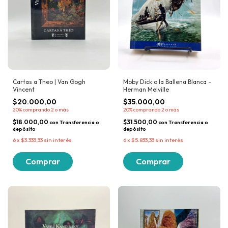
Moby Dick o la Ballena Blanca -
Cartas a Theo | Van Gogh
Herman Melville
Vincent
$35.000,00
$20.000,00
20%
comprando 2 o más
20%
comprando 2 o más
$31.500,00
$18.000,00
con
Transferencia o
con
Transferencia o
depósito
depósito
6
x
$5.833,33
sin interés
6
x
$3.333,33
sin interés