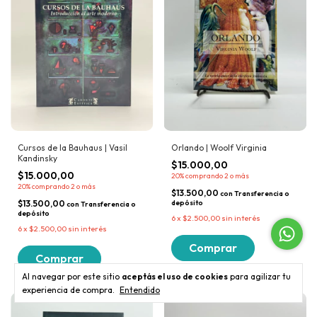
Cursos de la Bauhaus | Vasil
Orlando | Woolf Virginia
Kandinsky
$15.000,00
$15.000,00
20%
comprando 2 o más
20%
comprando 2 o más
$13.500,00
con
Transferencia o
$13.500,00
depósito
con
Transferencia o
depósito
6
x
$2.500,00
sin interés
6
x
$2.500,00
sin interés
Al navegar por este sitio
aceptás el uso de cookies
para agilizar tu
experiencia de compra.
Entendido