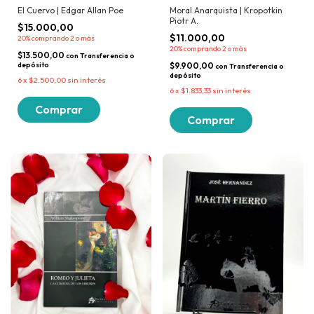
El Cuervo | Edgar Allan Poe
Moral Anarquista | Kropotkin
Piotr A.
$15.000,00
$11.000,00
20%
comprando 2 o más
20%
comprando 2 o más
$13.500,00
con
Transferencia o
depósito
$9.900,00
con
Transferencia o
depósito
6
x
$2.500,00
sin interés
6
x
$1.833,33
sin interés