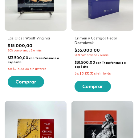
Las Olas | Woolf Virginia
Crímen y Castigo | Fedor
Dostoievski
$15.000,00
$35.000,00
20%
comprando 2 o más
20%
comprando 2 o más
$13.500,00
con
Transferencia o
depósito
$31.500,00
con
Transferencia o
depósito
6
x
$2.500,00
sin interés
6
x
$5.833,33
sin interés