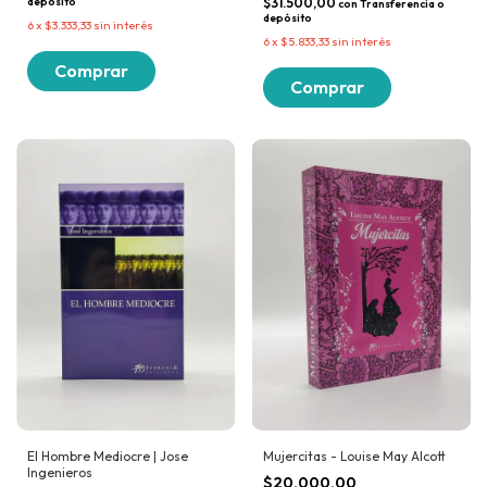
depósito
$31.500,00
con
Transferencia o
depósito
6
x
$3.333,33
sin interés
6
x
$5.833,33
sin interés
El Hombre Mediocre | Jose
Mujercitas - Louise May Alcott
Ingenieros
$20.000,00