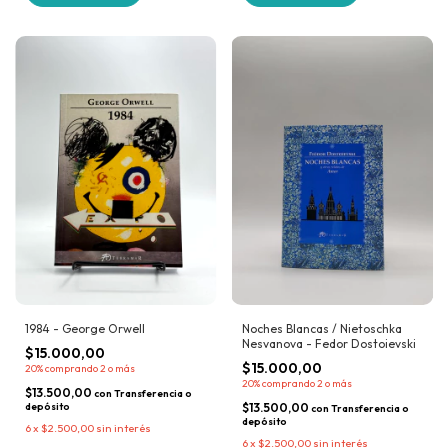
1984 - George Orwell
Noches Blancas / Nietoschka
Nesvanova - Fedor Dostoievski
$15.000,00
$15.000,00
20%
comprando 2 o más
20%
comprando 2 o más
$13.500,00
con
Transferencia o
depósito
$13.500,00
con
Transferencia o
depósito
6
x
$2.500,00
sin interés
6
x
$2.500,00
sin interés