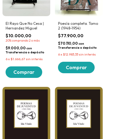
Poesía completa. Tomo
El Rayo Que No Cesa |
2 (1948-1954)
Hernandez Miguel
$77.900,00
$10.000,00
20%
comprando 2 o más
$70.110,00
con
Transferencia o depósito
$9.000,00
con
Transferencia o depósito
6
x
$12.983,33
sin interés
6
x
$1.666,67
sin interés