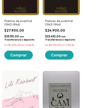
Poemas de juventud
Poemas de juventud
(1943-1946)
(1943-1946)
$24.900,00
$27.900,00
$22.410,00
$25.110,00
con
con
Transferencia o depósito
Transferencia o depósito
6
x
$4.150,00
sin interés
6
x
$4.650,00
sin interés