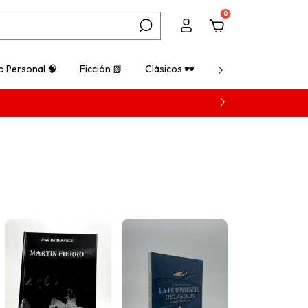
0
o Personal 🧠
Ficción 📗
Clásicos 🕶️
¿Cómo comprar? 💡