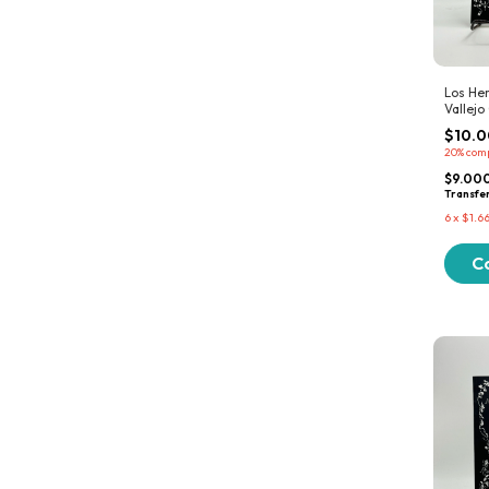
Los Her
Vallejo
$10.
20%
com
$9.00
Transfe
6
x
$1.6