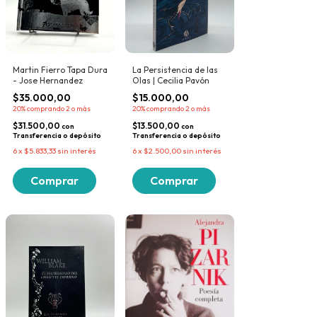
Martin Fierro Tapa Dura
La Persistencia de las
- Jose Hernandez
Olas | Cecilia Pavón
$35.000,00
$15.000,00
20%
comprando 2 o más
20%
comprando 2 o más
$31.500,00
$13.500,00
con
con
Transferencia o depósito
Transferencia o depósito
6
x
$5.833,33
sin interés
6
x
$2.500,00
sin interés