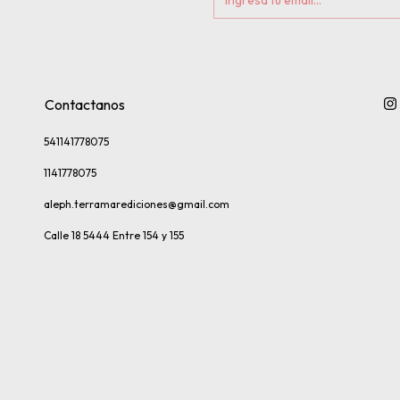
Contactanos
541141778075
1141778075
aleph.terramarediciones@gmail.com
Calle 18 5444 Entre 154 y 155