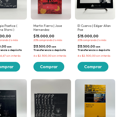
ia Poetica (
Martin Fierro | Jose
El Cuervo | Edgar Allan
na Storni )
Hernandez
Poe
000,00
$15.000,00
$15.000,00
prando 2 o más
20%
comprando 2 o más
20%
comprando 2 o más
0,00
$13.500,00
$13.500,00
con
con
con
rencia o depósito
Transferencia o depósito
Transferencia o depósito
66,67
sin interés
6
x
$2.500,00
sin interés
6
x
$2.500,00
sin interés