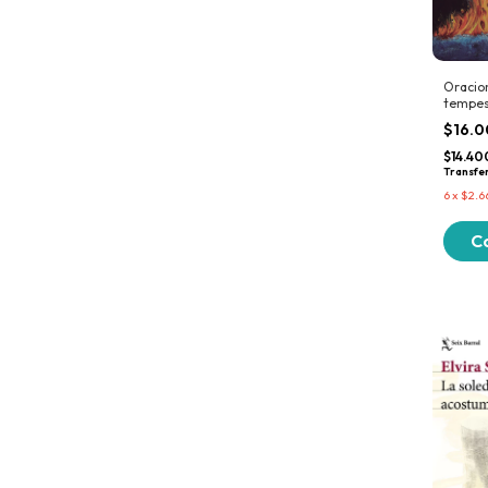
Oracio
tempe
$16.0
$14.4
Transfe
6
x
$2.6