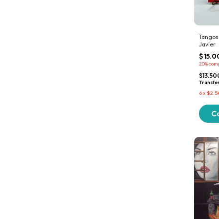
Tangos
Javier
$15.0
20%
com
$13.5
Transfe
6
x
$2.5