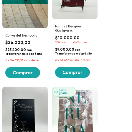
Rimas | Becquer
Gustavo A.
Curva del tiempo,la
$10.000,00
$26.000,00
20%
comprando 2 o más
$9.000,00
$23.400,00
con
con
Transferencia o depósito
Transferencia o depósito
6
x
$1.666,67
sin interés
6
x
$4.333,33
sin interés
Envío
gratis