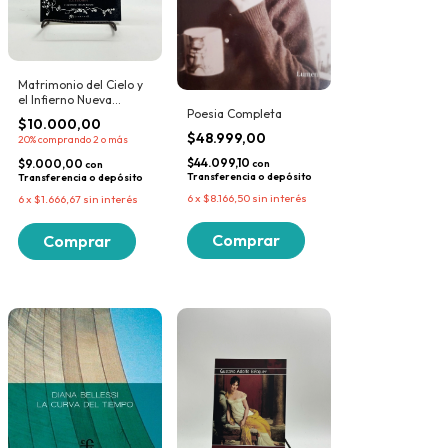
Matrimonio del Cielo y
el Infierno Nueva
Poesia Completa
Edicion Ilustrada | Blake
$10.000,00
William
$48.999,00
20%
comprando 2 o más
$44.099,10
$9.000,00
con
con
Transferencia o depósito
Transferencia o depósito
6
x
$8.166,50
sin interés
6
x
$1.666,67
sin interés