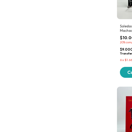
Soledad
Machad
$10.
20%
com
$9.00
Transfe
6
x
$1.6