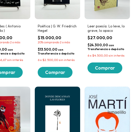
es ( Antonio
Poética | G. W. Friedrich
Leer poesía. Lo leve, lo
o )
Hegel
grave, lo opaco
000,00
$15.000,00
$27.000,00
prando 2 o más
20%
comprando 2 o más
$24.300,00
con
0,00
$13.500,00
Transferencia o depósito
con
con
rencia o depósito
Transferencia o depósito
6
x
$4.500,00
sin interés
66,67
sin interés
6
x
$2.500,00
sin interés