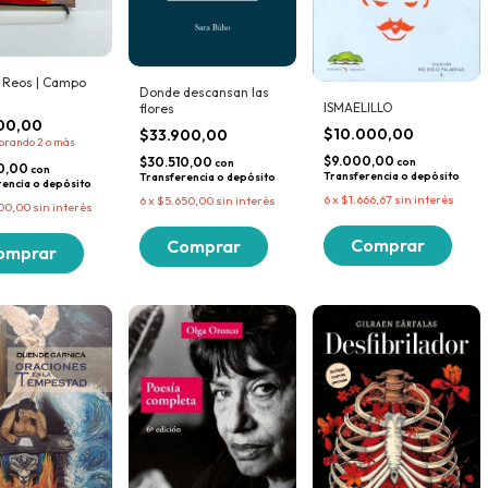
 Reos | Campo
Donde descansan las
ISMAELILLO
flores
00,00
$10.000,00
$33.900,00
prando 2 o más
$9.000,00
$30.510,00
con
con
00,00
con
Transferencia o depósito
Transferencia o depósito
rencia o depósito
6
x
$1.666,67
sin interés
6
x
$5.650,00
sin interés
00,00
sin interés