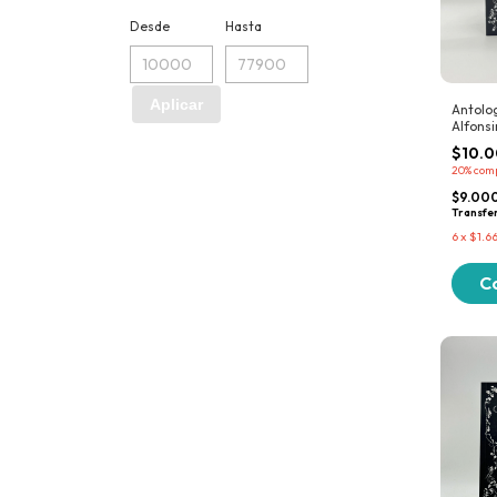
Desde
Hasta
Aplicar
Antolog
Alfonsi
$10.
20%
com
$9.00
Transfe
6
x
$1.6