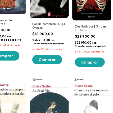
nes en la
stad
Poesía completa | Olga
Desfibrilador | Gilraen
Orozco
00,00
Eärfalas
$41.000,00
$29.900,00
00,00
con
rencia o depósito
$36.900,00
con
$26.910,00
con
Transferencia o depósito
66,67
sin interés
Transferencia o depósito
6
x
$6.833,33
sin interés
6
x
$4.983,33
sin interés