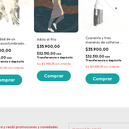
Cuarenta y tres
edad de un
Adiós al frío
maneras de soltarse el
 acostumbrado a
$35.900,00
pelo
da
$35.900,00
00,00
$32.310,00
con
$32.310,00
con
0,00
Transferencia o depósito
con
Transferencia o depósito
rencia o depósito
6
x
$5.983,33
sin interés
6
x
$5.983,33
sin interés
50,00
sin interés
te y recibí promociones y novedades