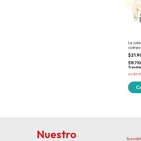
La sol
cuerpo
la heri
$21.9
$19.71
Transfe
6
x
$3.6
Nuestro
Suscribi