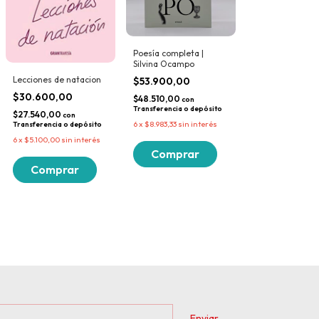
Poesía completa |
Silvina Ocampo
Lecciones de natacion
$53.900,00
$30.600,00
$48.510,00
con
Transferencia o depósito
$27.540,00
con
6
x
$8.983,33
sin interés
Transferencia o depósito
6
x
$5.100,00
sin interés