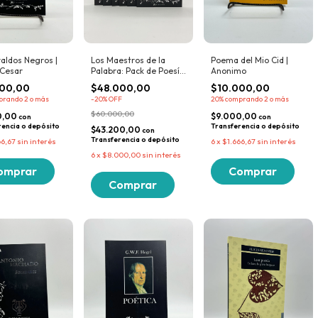
aldos Negros |
Los Maestros de la
Poema del Mio Cid |
 Cesar
Palabra: Pack de Poesía
Anonimo
Clásica
000,00
$48.000,00
$10.000,00
prando 2 o más
-
20
% OFF
20%
comprando 2 o más
$60.000,00
0,00
$9.000,00
con
con
rencia o depósito
Transferencia o depósito
$43.200,00
con
Transferencia o depósito
66,67
sin interés
6
x
$1.666,67
sin interés
6
x
$8.000,00
sin interés