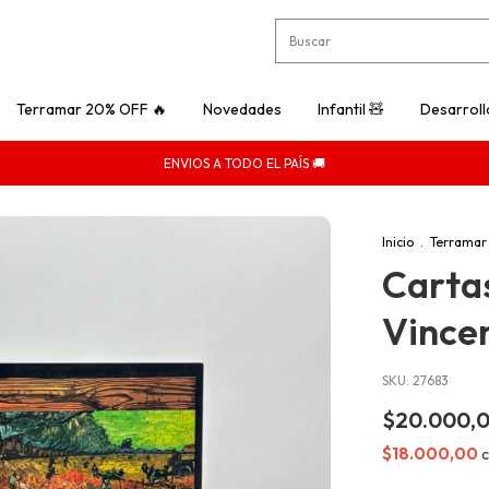
Terramar 20% OFF 🔥
Novedades
Infantil 🧸
Desarroll
ENVIOS A TODO EL PAÍS 🚚
Inicio
.
Terramar
Carta
Vince
SKU:
27683
$20.000,
$18.000,00