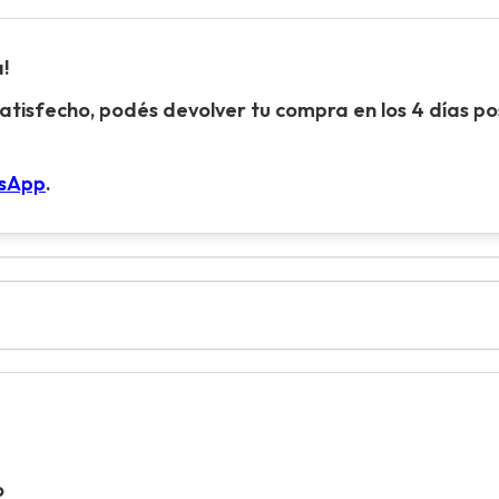
!
atisfecho, podés devolver tu compra en los 4 días pos
tsApp
.
o