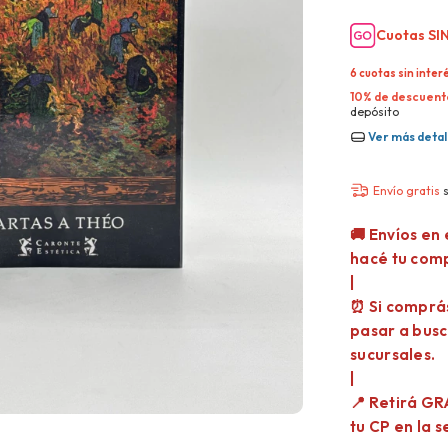
Cuotas SIN
6
cuotas sin inter
10% de descuent
depósito
Ver más detal
Envío gratis