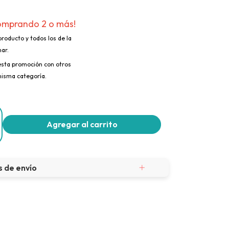
omprando 2 o más!
producto y todos los de la
ar.
sta promoción con otros
misma categoría.
 de envío