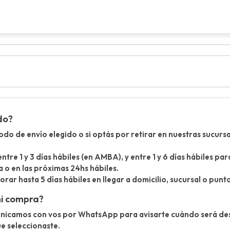
do?
o de envío elegido o si optás por retirar en nuestras sucursa
entre 1 y 3 días hábiles (en AMBA), y entre 1 y 6 días hábiles p
a o en las próximas 24hs hábiles.
ar hasta 5 días hábiles en llegar a domicilio, sucursal o punt
mi compra?
unicamos con vos por WhatsApp para avisarte cuándo será d
ue seleccionaste.