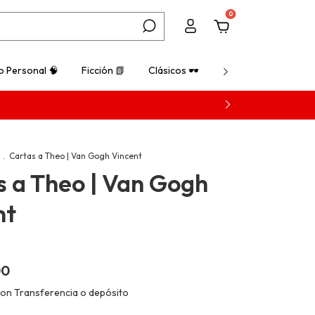
0
o Personal 🧠
Ficción 📗
Clásicos 🕶️
¿Cómo comprar? 💡
.
Cartas a Theo | Van Gogh Vincent
s a Theo | Van Gogh
nt
00
con
Transferencia o depósito