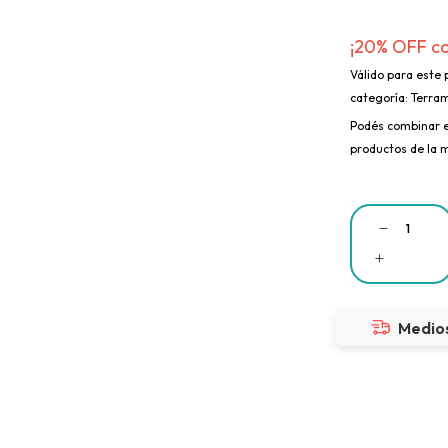
¡20% OFF c
Válido para este 
categoría: Terram
Podés combinar e
productos de la 
Medios