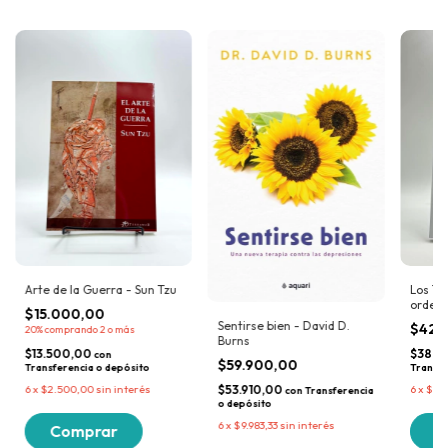
Arte de la Guerra - Sun Tzu
Los 10
orden 
$15.000,00
Haines
Sentirse bien - David D.
$42.
20%
comprando 2 o más
Burns
$13.500,00
$38.6
con
$59.900,00
Transferencia o depósito
Transfe
$53.910,00
6
x
$2.500,00
sin interés
6
x
$7.1
con
Transferencia
o depósito
6
x
$9.983,33
sin interés