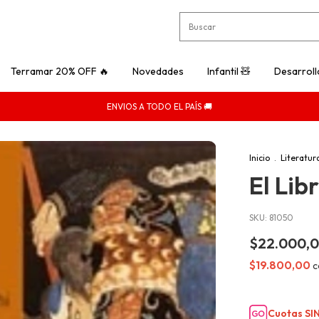
Terramar 20% OFF 🔥
Novedades
Infantil 🧸
Desarroll
ENVIOS A TODO EL PAÍS 🚚
Inicio
.
Literatur
El Lib
SKU:
81050
$22.000,
$19.800,00
c
Cuotas SIN