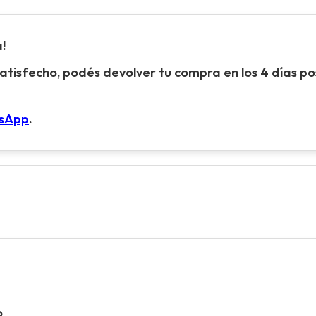
!
atisfecho, podés devolver tu compra en los 4 días pos
tsApp
.
o