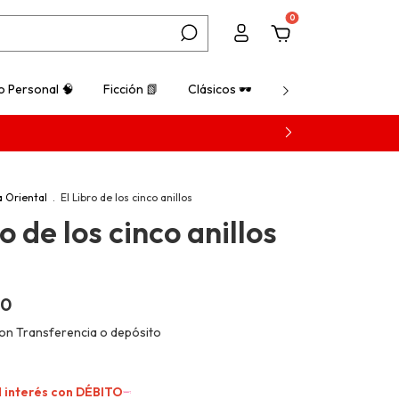
0
o Personal 🧠
Ficción 📗
Clásicos 🕶️
¿Cómo comprar? 💡
a Oriental
.
El Libro de los cinco anillos
ro de los cinco anillos
00
on
Transferencia o depósito
 interés con
DÉBITO