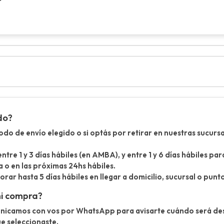
do?
o de envío elegido o si optás por retirar en nuestras sucursa
entre 1 y 3 días hábiles (en AMBA), y entre 1 y 6 días hábiles p
a o en las próximas 24hs hábiles.
ar hasta 5 días hábiles en llegar a domicilio, sucursal o punt
mi compra?
unicamos con vos por WhatsApp para avisarte cuándo será d
ue seleccionaste.