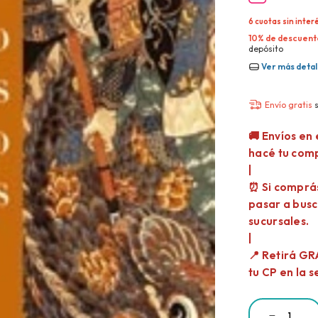
6
cuotas sin inter
10% de descuent
depósito
Ver más detal
Envío gratis