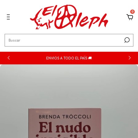
0
ENVIOS A TODO EL PAÍS 🚚