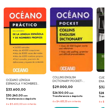
COLLINS ENGLISH
CUIDA
OCEANO LENGUA
DICTIONARY POCKET-
ENANO
ESPANOLA Y NOMBRES
PLASTICO
$29.000,00
$32.
PRACTICO
$33.600,00
$26.100,00
$28.8
con
$30.240,00
con
Transferencia o depósito
Transfe
Transferencia o depósito
6
x
$4.833,33
sin interés
6
x
$5.3
6
x
$5.600,00
sin interés