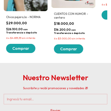
6
x
$4.8
CUENTOS CON HUMOR -
Chica pajaro,la - NORMA
cantaro
$29.000,00
$18.000,00
$26.100,00
con
$16.200,00
con
Transferencia o depósito
Transferencia o depósito
6
x
$4.833,33
sin interés
6
x
$3.000,00
sin interés
Nuestro Newsletter
Suscribite y recibí promociones y novedades 🎁