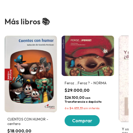
Más libros 📚
Feroz ...Feroz ? - NORMA
$29.000,00
$26.100,00
con
Transferencia o depósito
6
x
$4.833,33
sin interés
CUENTOS CON HUMOR -
cantaro
Y uste
$18.000,00