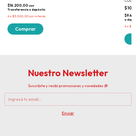
COLIH
$16.200,00
con
$10.
Transferencia o depósito
$9.45
6
x
$3.000,00
sin interés
o depós
6
x
$1.7
Nuestro Newsletter
Suscribite y recibí promociones y novedades 🎁