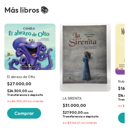
Más libros 📚
El abrazo de Otto
Nube, 
$27.000,00
$16.
$24.300,00
con
Transferencia o depósito
$14.4
LA SIRENITA
Transfe
6
x
$4.500,00
sin interés
$31.000,00
6
x
$2.6
$27.900,00
con
Transferencia o depósito
6
x
$5.166,67
sin interés