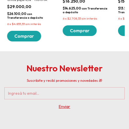
$16.250,00
$15.
$29.000,00
$14.625,00
$13.5
con
Transferencia
o depósito
Transfe
$26.100,00
con
Transferencia o depósito
6
x
$2.708,33
sin interés
6
x
$2.
6
x
$4.833,33
sin interés
Nuestro Newsletter
Suscribite y recibí promociones y novedades 🎁