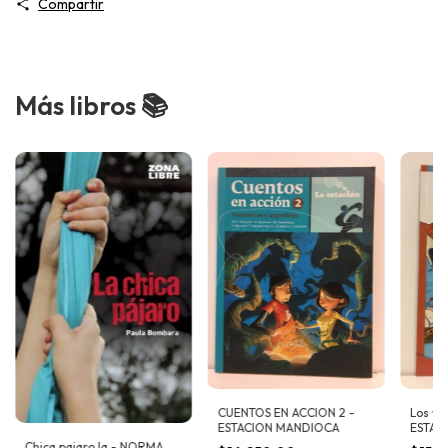
Compartir
Más libros 📚
CUENTOS EN ACCION 2 -
Los via
ESTACION MANDIOCA
ESTAC
Chica pajaro,la - NORMA