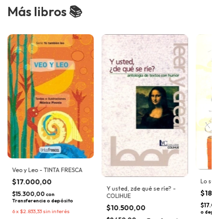
Más libros 📚
Veo y Leo - TINTA FRESCA
$17.000,00
Lo súp
Y usted, zde qué se ríe? -
$18.
$15.300,00
con
COLIHUE
Transferencia o depósito
$17.0
$10.500,00
6
x
$2.833,33
sin interés
o depós