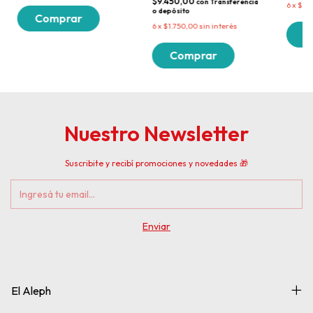
$9.450,00
con
Transferencia
6
x
$3.1
o depósito
6
x
$1.750,00
sin interés
Nuestro Newsletter
Suscribite y recibí promociones y novedades 🎁
El Aleph