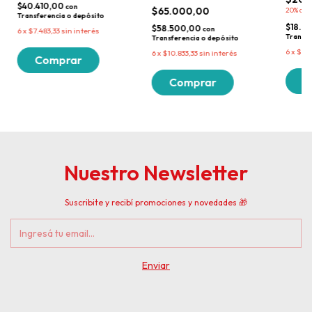
$40.410,00
con
$65.000,00
20%
com
Transferencia o depósito
$18.0
$58.500,00
con
6
x
$7.483,33
sin interés
Transfe
Transferencia o depósito
6
x
$3.3
6
x
$10.833,33
sin interés
Nuestro Newsletter
Suscribite y recibí promociones y novedades 🎁