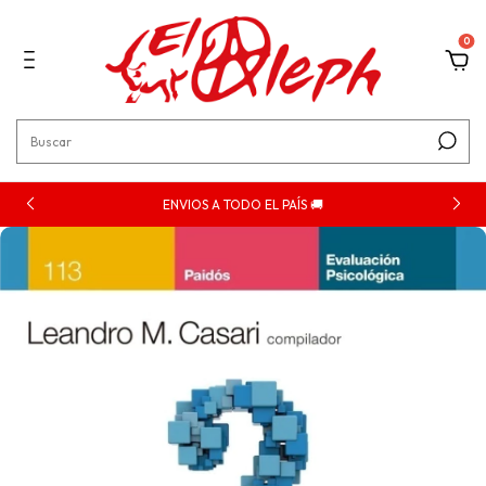
0
ENVIOS A TODO EL PAÍS 🚚