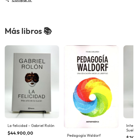
Más libros 📚
La felicidad - Gabriel Rolón
Interp
Sueños
$44.900,00
Pedagogía Waldorf
$20.