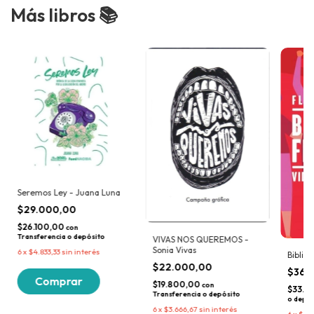
Más libros 📚
Seremos Ley - Juana Luna
$29.000,00
$26.100,00
con
Transferencia o depósito
VIVAS NOS QUEREMOS -
Sonia Vivas
6
x
$4.833,33
sin interés
Biblio
$22.000,00
$36.
$19.800,00
con
$33.2
Transferencia o depósito
o depós
6
x
$3.666,67
sin interés