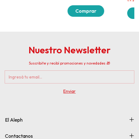
6
x
$6.1
Nuestro Newsletter
Suscribite y recibí promociones y novedades 🎁
El Aleph
Contactanos