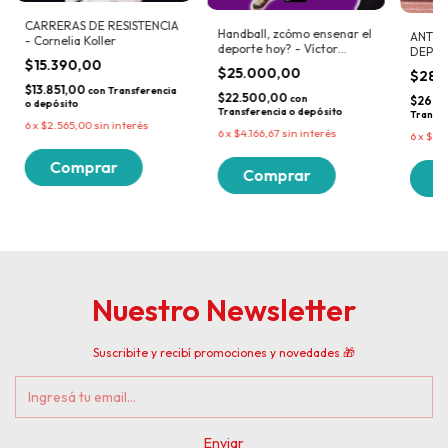
CARRERAS DE RESISTENCIA
Handball, zcómo ensenar el
ANTRO
- Cornelia Koller
deporte hoy? - Víctor
DEPORT
Carlos Bloise
$15.390,00
Susan 
$25.000,00
$28.
Carter
$13.851,00
con
Transferencia
$22.500,00
con
$26.0
o depósito
Transferencia o depósito
Transfe
6
x
$2.565,00
sin interés
6
x
$4.166,67
sin interés
6
x
$4.8
Nuestro Newsletter
Suscribite y recibí promociones y novedades 🎁