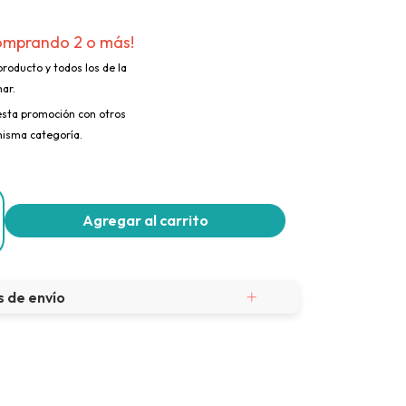
omprando 2 o más!
producto y todos los de la
ar.
sta promoción con otros
misma categoría.
 de envío