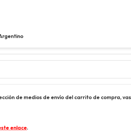
 Argentino
sección de
medios de envío
del carrito de compra, vas 
este enlace
.