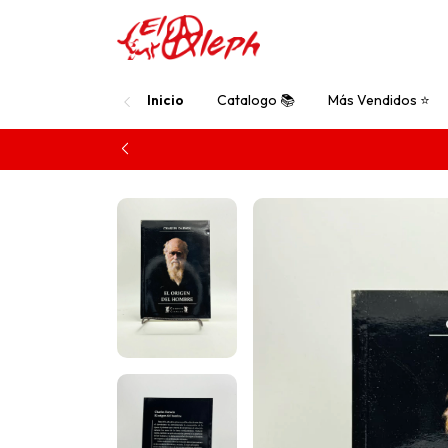
Inicio
Catalogo 📚
Más Vendidos ⭐