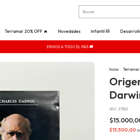
Terramar 20% OFF 🔥
Novedades
Infantil 🧸
Desarroll
ENVIOS A TODO EL PAÍS 🚚
Inicio
.
Terramar
Orige
Darwi
SKU:
27852
$15.000,0
$13.500,00
c