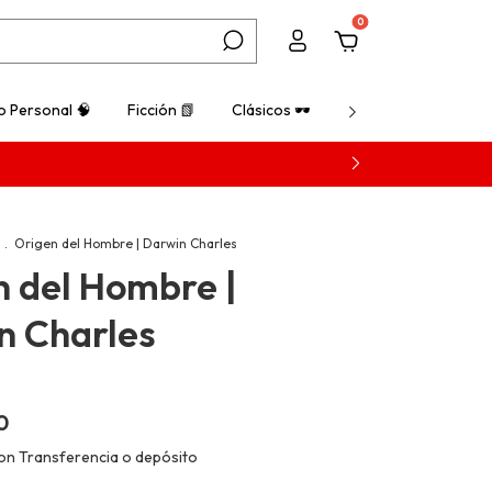
0
o Personal 🧠
Ficción 📗
Clásicos 🕶️
¿Cómo comprar? 💡
.
Origen del Hombre | Darwin Charles
n del Hombre |
n Charles
0
on
Transferencia o depósito