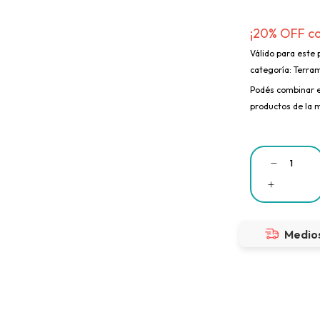
¡20% OFF c
Válido para este 
categoría: Terram
Podés combinar e
productos de la 
Medios