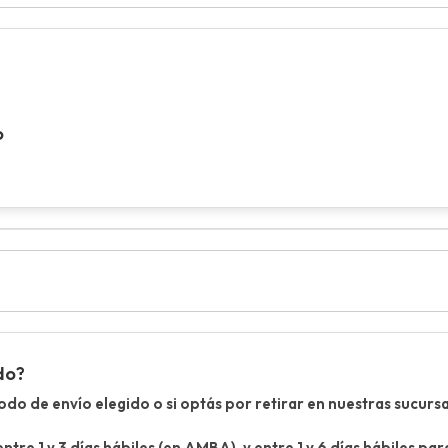
o
do?
o de envío elegido o si optás por retirar en nuestras sucursa
entre 1 y 3 días hábiles (en AMBA), y entre 1 y 6 días hábiles p