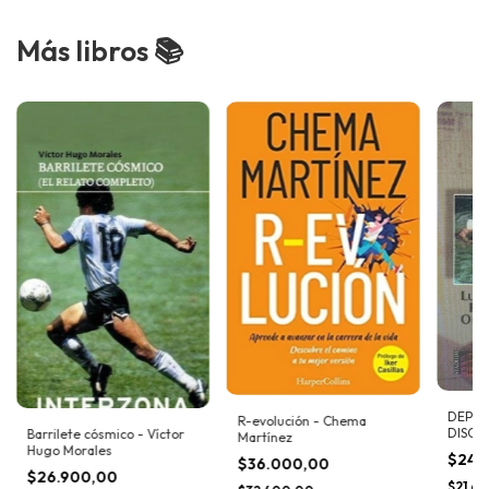
Más libros 📚
DEPOR
R-evolución - Chema
DISCA
Barrilete cósmico - Víctor
Martínez
MENTAL
Hugo Morales
$24.
$36.000,00
Orsatt
$26.900,00
$21.6