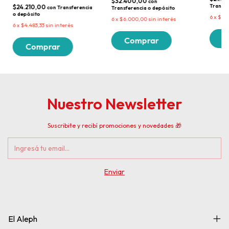
$32.400,00
con
Transfe
$24.210,00
con
Transferencia
Transferencia o depósito
o depósito
6
x
$4.
6
x
$6.000,00
sin interés
6
x
$4.483,33
sin interés
Nuestro Newsletter
Suscribite y recibí promociones y novedades 🎁
El Aleph