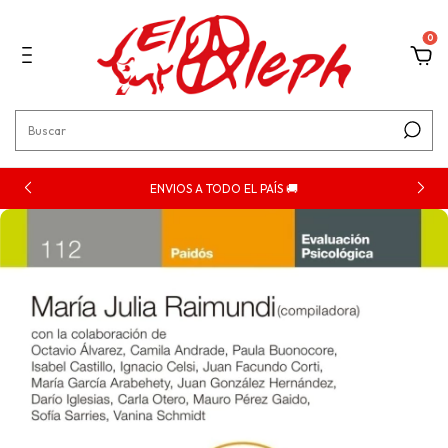
0
ENVIOS A TODO EL PAÍS 🚚