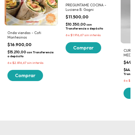
PREGUNTAME COCINA -
Luciana B. Gogni
$11.500,00
$10.350,00
con
Transferencia o depósito
Onda viandas - Coti
6
x
$1.916,67
sin interés
Montesinos
$16.900,00
CURCU
$15.210,00
con
Transferencia
MEDIC
o depósito
LONGE
$49.
6
x
$2.816,67
sin interés
Barrio
$44.7
Transfe
6
x
$8.2