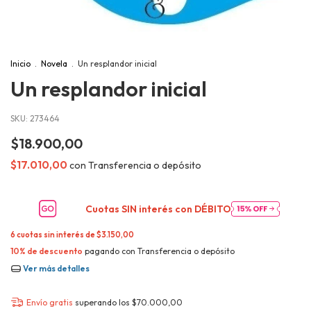
Inicio
.
Novela
.
Un resplandor inicial
Un resplandor inicial
SKU:
273464
$18.900,00
$17.010,00
con
Transferencia o depósito
Cuotas SIN interés con
DÉBITO
6
cuotas sin interés de
$3.150,00
10% de descuento
pagando con Transferencia o depósito
Ver más detalles
Envío gratis
superando los
$70.000,00