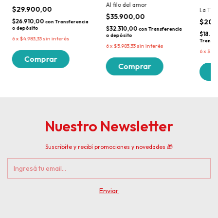
Al filo del amor
$29.900,00
La Tig
$35.900,00
$20.
$26.910,00
con
Transferencia
o depósito
$32.310,00
con
Transferencia
$18.0
o depósito
6
x
$4.983,33
sin interés
Transfe
6
x
$5.983,33
sin interés
6
x
$3.3
Nuestro Newsletter
Suscribite y recibí promociones y novedades 🎁