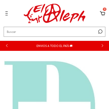
0
ENVIOS A TODO EL PAÍS 🚚