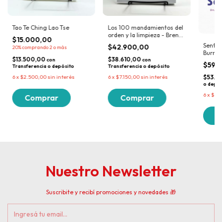
Tao Te Ching Lao Tse
Los 100 mandamientos del
orden y la limpieza - Brenda
$15.000,00
Haines
Sentir
$42.900,00
20%
comprando 2 o más
Burns
$13.500,00
$38.610,00
con
con
$59.
Transferencia o depósito
Transferencia o depósito
$53.9
6
x
$2.500,00
sin interés
6
x
$7.150,00
sin interés
o depós
6
x
$9.9
Nuestro Newsletter
Suscribite y recibí promociones y novedades 🎁