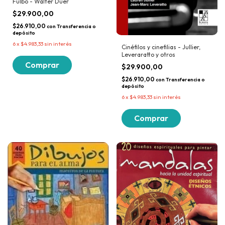
Fulbo - Walter Duer
$29.900,00
$26.910,00
con
Transferencia o
depósito
6
x
$4.983,33
sin interés
Cinéfilos y cinefilias - Jullier,
Leveraratto y otros
$29.900,00
$26.910,00
con
Transferencia o
depósito
6
x
$4.983,33
sin interés