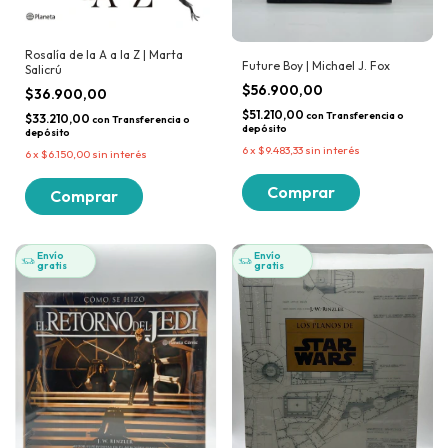
Rosalía de la A a la Z | Marta
Future Boy | Michael J. Fox
Salicrú
$56.900,00
$36.900,00
$51.210,00
con
Transferencia o
$33.210,00
con
Transferencia o
depósito
depósito
6
x
$9.483,33
sin interés
6
x
$6.150,00
sin interés
Envío
Envío
gratis
gratis