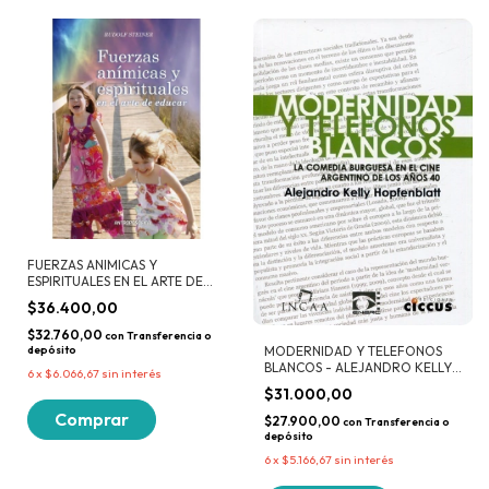
FUERZAS ANIMICAS Y
ESPIRITUALES EN EL ARTE DE
EDUCAR - RUDOLF STEINER
$36.400,00
$32.760,00
con
Transferencia o
depósito
MODERNIDAD Y TELEFONOS
BLANCOS - ALEJANDRO KELLY
6
x
$6.066,67
sin interés
HOPFENBLATT
$31.000,00
$27.900,00
con
Transferencia o
depósito
6
x
$5.166,67
sin interés