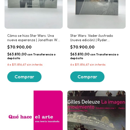
Cómo se hizo Star Wars. Una
Star Wars: Vader ilustrado
nueva esperanza | Jonathan W.
(nueva edición) | Ryder
Rinzler
Windham
$70.900,00
$70.900,00
$63.810,00
$63.810,00
con
Transferencia o
con
Transferencia o
depósito
depósito
6
x
$11.816,67
sin interés
6
x
$11.816,67
sin interés