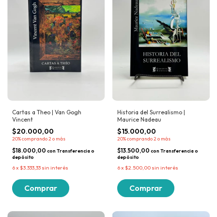
Cartas a Theo | Van Gogh
Historia del Surrealismo |
Vincent
Maurice Nadeau
$20.000,00
$15.000,00
20%
comprando 2 o más
20%
comprando 2 o más
$18.000,00
$13.500,00
con
Transferencia o
con
Transferencia o
depósito
depósito
6
x
$3.333,33
sin interés
6
x
$2.500,00
sin interés