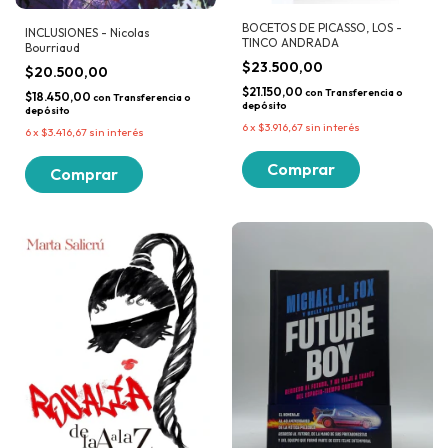
BOCETOS DE PICASSO, LOS -
INCLUSIONES - Nicolas
TINCO ANDRADA
Bourriaud
$23.500,00
$20.500,00
$21.150,00
con
Transferencia o
$18.450,00
con
Transferencia o
depósito
depósito
6
x
$3.916,67
sin interés
6
x
$3.416,67
sin interés