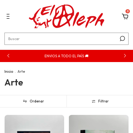
0
ENVIOS A TODO EL PAÍS 🚚
Inicio
.
Arte
Arte
Ordenar
Filtrar