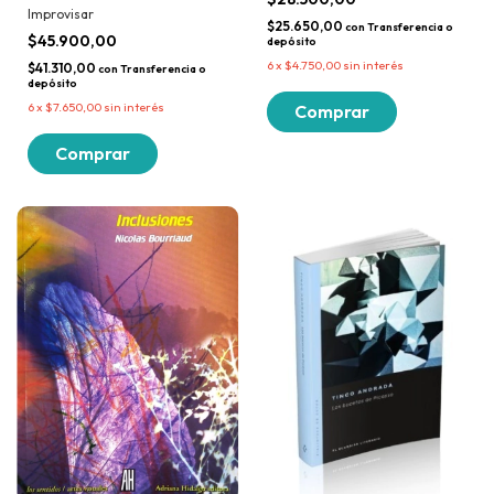
Improvisar
$25.650,00
con
Transferencia o
$45.900,00
depósito
6
x
$4.750,00
sin interés
$41.310,00
con
Transferencia o
depósito
6
x
$7.650,00
sin interés