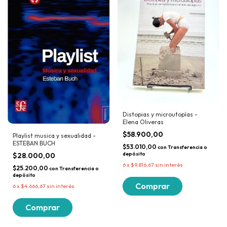
Distopias y microutopías -
Elena Oliveras
$58.900,00
Playlist musica y sexualidad -
ESTEBAN BUCH
$53.010,00
con
Transferencia o
depósito
$28.000,00
6
x
$9.816,67
sin interés
$25.200,00
con
Transferencia o
depósito
6
x
$4.666,67
sin interés