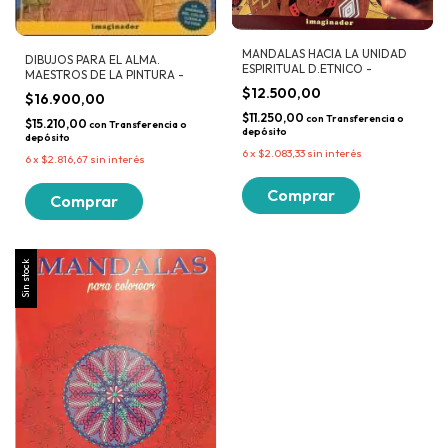
MANDALAS HACIA LA UNIDAD
DIBUJOS PARA EL ALMA.
ESPIRITUAL D.ETNICO -
MAESTROS DE LA PINTURA -
$12.500,00
$16.900,00
$11.250,00
con
Transferencia o
$15.210,00
con
Transferencia o
depósito
depósito
6
x
$2.083,33
sin interés
6
x
$2.816,67
sin interés
Sin stock