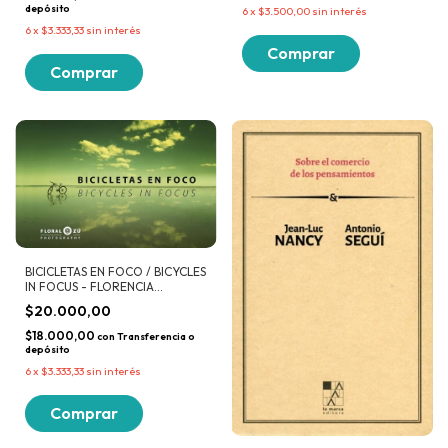
depósito
6
x
$3.500,00
sin interés
6
x
$3.333,33
sin interés
BICICLETAS EN FOCO / BICYCLES
IN FOCUS - FLORENCIA
ALZUGARAY
$20.000,00
$18.000,00
con
Transferencia o
depósito
6
x
$3.333,33
sin interés