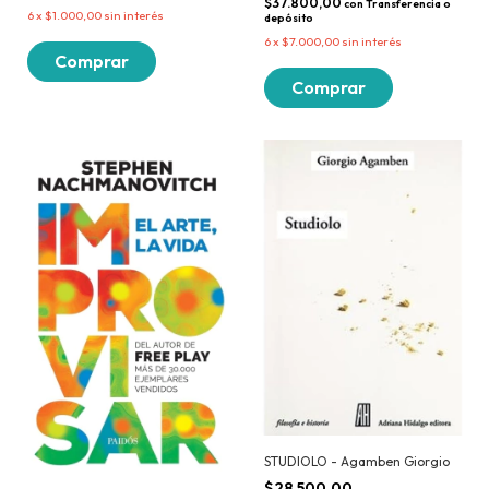
$37.800,00
con
Transferencia o
6
x
$1.000,00
sin interés
depósito
6
x
$7.000,00
sin interés
STUDIOLO - Agamben Giorgio
$28.500,00