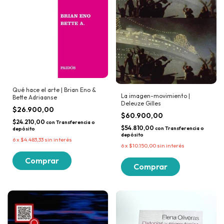
Qué hace el arte | Brian Eno &
La imagen-movimiento |
Bette Adriaanse
Deleuze Gilles
$26.900,00
$60.900,00
$24.210,00
con
Transferencia o
$54.810,00
con
Transferencia o
depósito
depósito
6
x
$4.483,33
sin interés
6
x
$10.150,00
sin interés