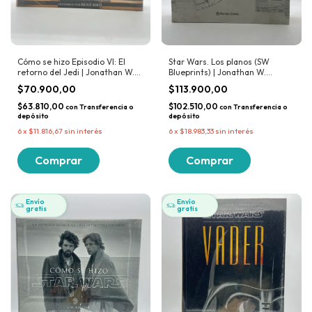
Cómo se hizo Episodio VI: El
Star Wars. Los planos (SW
retorno del Jedi | Jonathan W.
Blueprints) | Jonathan W.
Rinzler
Rinzler
$70.900,00
$113.900,00
$63.810,00
$102.510,00
con
Transferencia o
con
Transferencia o
depósito
depósito
6
x
$11.816,67
sin interés
6
x
$18.983,33
sin interés
Envío
Envío
gratis
gratis