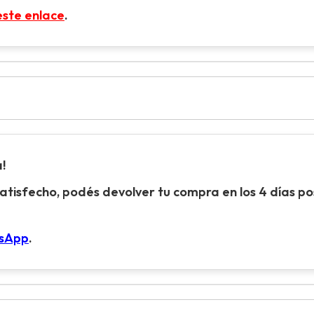
este enlace
.
!
atisfecho, podés devolver tu compra en los 4 días pos
tsApp
.