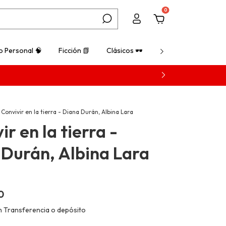
0
o Personal 🧠
Ficción 📗
Clásicos 🕶️
¿Cómo comprar? 💡
Convivir en la tierra - Diana Durán, Albina Lara
ir en la tierra -
 Durán, Albina Lara
0
n
Transferencia o depósito