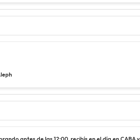
Aleph
ando antes de las 12:00, recibís en el día en CABA y 