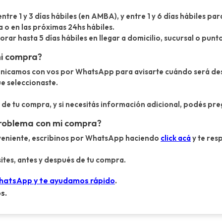
entre 1 y 3 días hábiles (en AMBA), y entre 1 y 6 días hábiles p
a o en las próximas 24hs hábiles.
ar hasta 5 días hábiles en llegar a domicilio, sucursal o punt
mi compra?
unicamos con vos por WhatsApp para avisarte cuándo será d
ue seleccionaste.
do de tu compra, y si necesitás información adicional, podés 
problema con mi compra?
nveniente, escribinos por WhatsApp haciendo
click acá
y te res
ites, antes y después de tu compra.
WhatsApp y te ayudamos rápido
.
s.