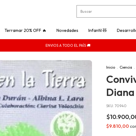
Terramar 20% OFF 🔥
Novedades
Infantil 🧸
Desarroll
ENVIOS A TODO EL PAÍS 🚚
Inicio
.
Ciencia
.
Conviv
Diana
SKU:
70940
$10.900,0
$9.810,00
co